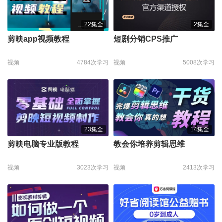
22集全
2集全
剪映app视频教程
短剧分销CPS推广
视频
4784次学习
视频
5008次学习
23集全
14集全
剪映电脑专业版教程
教会你培养剪辑思维
视频
3023次学习
视频
2413次学习