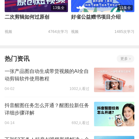
13集全
11集全
二次剪辑如何过原创
好省公益赠书项目介绍
视频
4764次学习
视频
1485次学习
热门资讯
更多
一张产品图自动生成带货视频的AI全自
动剪辑软件使用教程
04-02
1002人看过
抖音醒图任务怎么开通？醒图拉新任务
详细步骤详解
04-14
692人看过