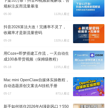
下架53万条！抖音AI视频新规解读：合
规标注反而流量暴涨
05-30
1129人看过
抖音2026算法大改！完播率不灵了，
收藏率才是新流量密码
05-28
1329人看过
用Coze+即梦搭建工作流，一天自动生
成100条带货视频（保姆级教程）
05-18
1155人看过
Mac mini OpenClaw自媒体实操教程，
自动选题原创文案去AI挂机手册
05-17
873人看过
新手如何抓住2026年AI漫剧风口？550