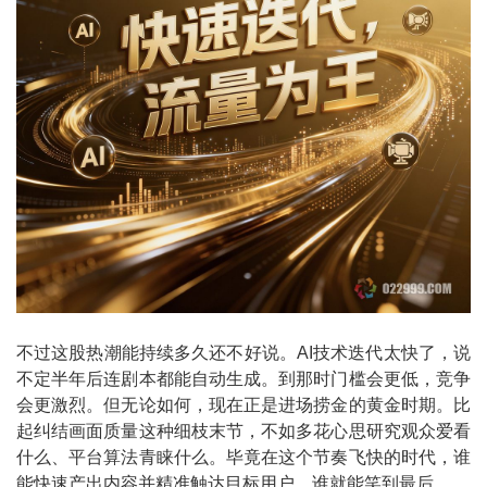
不过这股热潮能持续多久还不好说。AI技术迭代太快了，说
不定半年后连剧本都能自动生成。到那时门槛会更低，竞争
会更激烈。但无论如何，现在正是进场捞金的黄金时期。比
起纠结画面质量这种细枝末节，不如多花心思研究观众爱看
什么、平台算法青睐什么。毕竟在这个节奏飞快的时代，谁
能快速产出内容并精准触达目标用户，谁就能笑到最后。