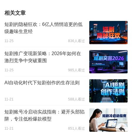
相关文章
短剧的隐秘狂欢：6亿人悄悄追更的低
级趣味生意经
11-25
836人看过
短剧推广变现新策略：2026年如何在
激烈竞争中突破重围
11-25
985人看过
AI自动化时代下短剧创作的生存法则
11-21
588人看过
短剧账号冷启动实战指南：避开头部陷
阱，专注低粉爆款模型
11-21
851人看过