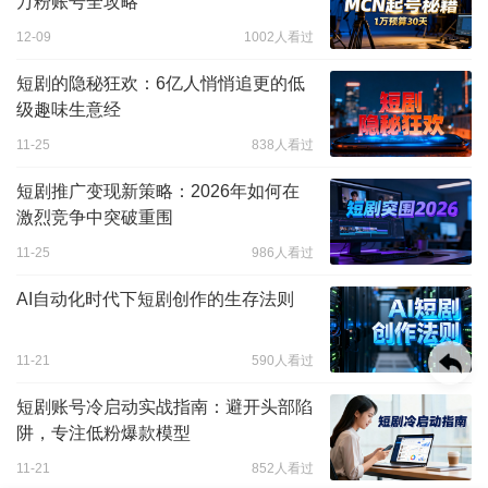
万粉账号全攻略
12-09
1002人看过
短剧的隐秘狂欢：6亿人悄悄追更的低
级趣味生意经
11-25
838人看过
短剧推广变现新策略：2026年如何在
激烈竞争中突破重围
11-25
986人看过
AI自动化时代下短剧创作的生存法则
11-21
590人看过
短剧账号冷启动实战指南：避开头部陷
阱，专注低粉爆款模型
11-21
852人看过