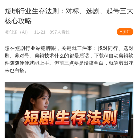
短剧行业生存法则：对标、选剧、起号三大
核心攻略
凌创派（AI）
11-21
897人看过
+ 关注
想在短剧行业站稳脚跟，关键就三件事：找对同行、选对
剧、养对号。剪辑技术什么的都是后话，下载AI自动剪辑软
件随随便便就能上手。但前三点要是没搞明白，就算剪出花
来也白搭。