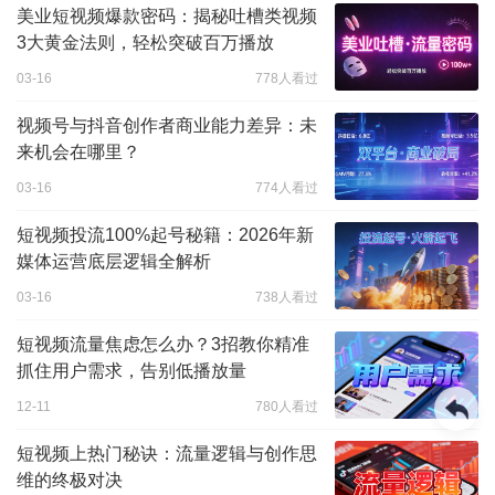
美业短视频爆款密码：揭秘吐槽类视频
3大黄金法则，轻松突破百万播放
03-16
778人看过
视频号与抖音创作者商业能力差异：未
来机会在哪里？
03-16
774人看过
短视频投流100%起号秘籍：2026年新
媒体运营底层逻辑全解析
03-16
738人看过
短视频流量焦虑怎么办？3招教你精准
抓住用户需求，告别低播放量
12-11
780人看过
短视频上热门秘诀：流量逻辑与创作思
维的终极对决