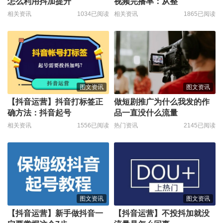
怎么利用抖加提升
视频完播率：从整
相关资讯
1034已阅读
相关资讯
1865已阅读
图文资讯
图文资讯
【抖音运营】抖音打标签正
做短剧推广为什么我发的作
确方法：抖音起号
品一直没什么流量
相关资讯
1556已阅读
热门资讯
2145已阅读
图文资讯
图文资讯
【抖音运营】新手做抖音一
【抖音运营】不投抖加就没