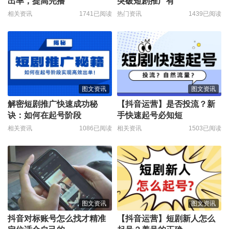
出率，提高完播
突破短剧推广有
相关资讯
1741已阅读
热门资讯
1439已阅读
图文资讯
图文资讯
解密短剧推广快速成功秘
【抖音运营】是否投流？新
诀：如何在起号阶段
手快速起号必知短
相关资讯
1086已阅读
相关资讯
1503已阅读
图文资讯
图文资讯
抖音对标账号怎么找才精准
【抖音运营】短剧新人怎么