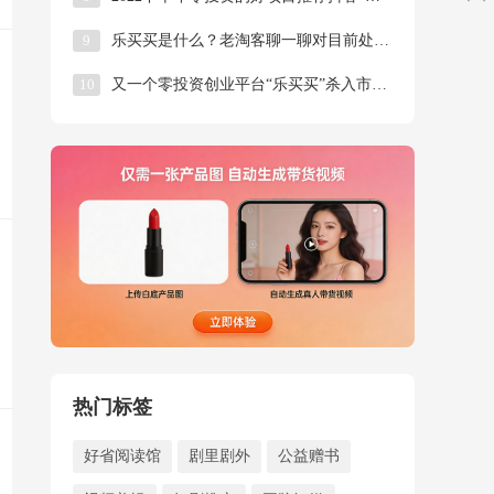
9
乐买买是什么？老淘客聊一聊对目前处于风口的乐买买项目的看法！
10
又一个零投资创业平台“乐买买”杀入市场了
热门标签
好省阅读馆
剧里剧外
公益赠书