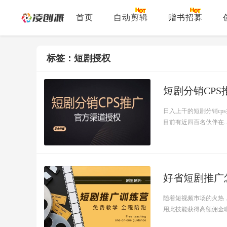
首页
自动剪辑
赠书招募
标签：短剧授权
短剧分销CPS
日入上千的短剧分销cp
目前有近四百名伙伴在..
好省短剧推广
​随着短视频市场的火
用此技能获得高额佣金呢？