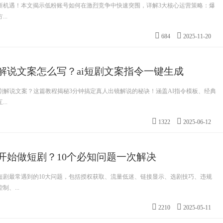
来新机遇！本文揭示低粉账号如何在激烈竞争中快速突围，详解3大核心运营策略：爆
..
684
2025-11-20
解说文案怎么写？ai短剧文案指令一键生成
剧解说文案？这篇教程揭秘3分钟搞定真人出镜解说的秘诀！涵盖AI指令模板、经典
..
1322
2025-06-12
开始做短剧？10个必知问题一次解决
短剧最常遇到的10大问题，包括授权获取、流量低迷、链接显示、选剧技巧、违规
、...
2210
2025-05-11