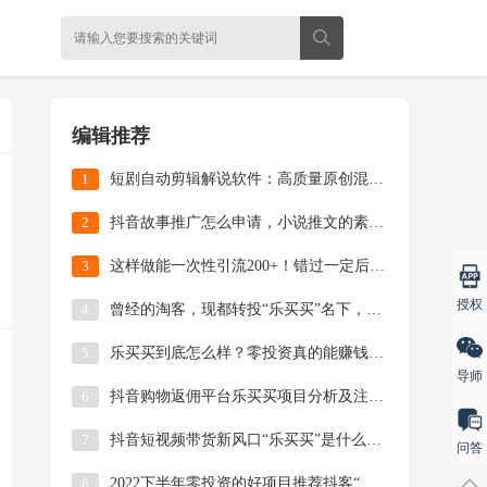
编辑推荐
1
短剧自动剪辑解说软件：高质量原创混剪视频实操教程
2
抖音故事推广怎么申请，小说推文的素材哪里找？
3
这样做能一次性引流200+！错过一定后悔的公益赠书活动来啦！
授权
4
曾经的淘客，现都转投“乐买买”名下，这就是时代的风口
5
乐买买到底怎么样？零投资真的能赚钱吗？
导师
6
抖音购物返佣平台乐买买项目分析及注册使用教程
7
抖音短视频带货新风口“乐买买”是什么？一篇文章带你全了解
问答
8
2022下半年零投资的好项目推荐抖客“乐买买”平台