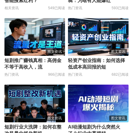
智能搜索红利？
辑：为啥有人能爆红
相关资讯
549已阅读
热门资讯
593已阅读
图文资讯
图文资讯
短剧推广赚钱真相：高佣金
轻资产创业指南：如何选择
不等于高收入，流
低成本高回报的短
热门资讯
966已阅读
热门资讯
682已阅读
图文资讯
图文资讯
短剧行业大洗牌：如何在整
AI动漫短剧为什么突然火