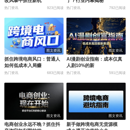
改风暴中抓住新机
了？行业内幕揭秘
热门资讯
923已阅读
热门资讯
792已阅读
图文资讯
图文资讯
抓住跨境电商风口：普通人
AI漫剧创业指南：成本仅真
如何低成本入局赚
人剧10%的新
热门资讯
683已阅读
热门资讯
591已阅读
图文资讯
图文资讯
电商创业永远不晚？抓住抖
新手做跨境电商无货源模