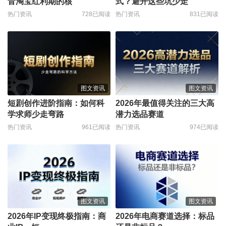
音淘宝红利期的核
式？避开这些坑少走
热门资讯
728已阅读
热门资讯
831已阅读
图文资讯
图文资讯
短剧创作进阶指南：如何科
2026年最值得关注的三大高
学求师少走弯路
潜力选品赛道
热门资讯
961已阅读
热门资讯
974已阅读
图文资讯
图文资讯
2026年IP变现终极指南：商
2026年电商赛道选择：标品