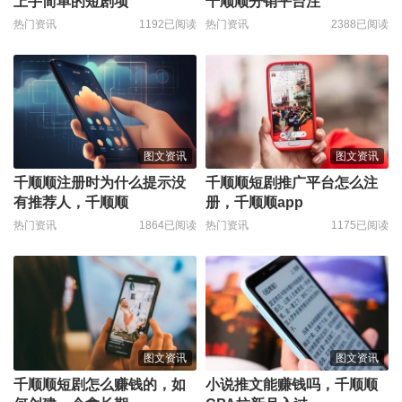
上手简单的短剧项
千顺顺分销平台注
热门资讯
1192已阅读
热门资讯
2388已阅读
图文资讯
图文资讯
千顺顺注册时为什么提示没
千顺顺短剧推广平台怎么注
有推荐人，千顺顺
册，千顺顺app
热门资讯
1864已阅读
热门资讯
1175已阅读
图文资讯
图文资讯
千顺顺短剧怎么赚钱的，如
小说推文能赚钱吗，千顺顺