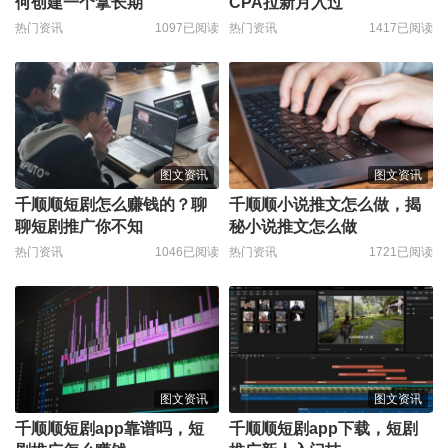
何创建一个拿长期
CPA拉新月入过
热门资讯
1097已阅读
热门资讯
1417已阅读
图文资讯
图文资讯
千顺顺短剧怎么赚钱的？聊
千顺顺小说推文怎么做，揭
聊短剧推广你不知
秘小说推文怎么做
热门资讯
1046已阅读
热门资讯
1721已阅读
图文资讯
图文资讯
千顺顺短剧app靠谱吗，短
千顺顺短剧app下载，短剧