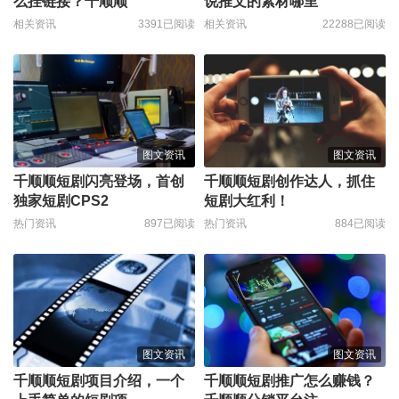
么挂链接？千顺顺
说推文的素材哪里
相关资讯
3391已阅读
相关资讯
22288已阅读
图文资讯
图文资讯
千顺顺短剧闪亮登场，首创
千顺顺短剧创作达人，抓住
独家短剧CPS2
短剧大红利！
热门资讯
897已阅读
热门资讯
884已阅读
图文资讯
图文资讯
千顺顺短剧项目介绍，一个
千顺顺短剧推广怎么赚钱？