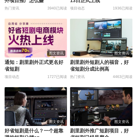
外项目推广怎么赚
13日正式上线
热门资讯
3940已阅读
项目动态
1936已阅读
图文资讯
图文资讯
通知：剧里剧外正式更名好
剧里剧外短剧人的福音，好
省短剧
省短剧分成比例高
项目动态
1727已阅读
热门资讯
4463已阅读
图文资讯
图文资讯
好省短剧是什么？一个超靠
剧里剧外推广短剧项目，好