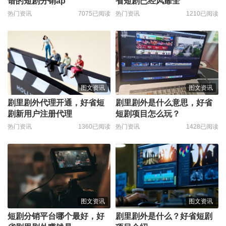
谱的短剧分销ap
省短剧已经风靡全
热门资讯
7075已阅读
热门资讯
1210已阅读
图文资讯
图文资讯
剧里剧外代理开通，好省短
剧里剧外是什么意思，好省
剧新用户注册代理
短剧项目怎么玩？
热门资讯
1360已阅读
热门资讯
1428已阅读
图文资讯
图文资讯
短剧分销平台哪个最好，好
剧里剧外是什么？好省短剧