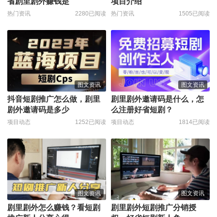
省剧里剧外赚钱是
项目介绍
热门资讯
2280已阅读
热门资讯
1505已阅读
图文资讯
图文资讯
抖音短剧推广怎么做，剧里
剧里剧外邀请码是什么，怎
剧外邀请码是多少
么注册好省短剧？
项目动态
1252已阅读
项目动态
1814已阅读
图文资讯
图文资讯
剧里剧外怎么赚钱？看短剧
剧里剧外短剧推广分销授