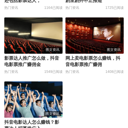
还包括影票达人，
剧里剧外不止推短
热门资讯
1164已阅读
热门资讯
1725已阅读
图文资讯
图文资讯
影票达人推广怎么做，抖音
网上卖电影票怎么赚钱，抖
电影票推广赚佣金
音电影票推广赚佣
热门资讯
1549已阅读
热门资讯
1408已阅读
图文资讯
抖音电影达人怎么赚钱？影