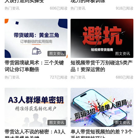
人设打造到实操变
现力的终极训练
热门资讯
606已阅读
热门资讯
918已阅读
图文资讯
图文资讯
带货困境破局术：三个关键
短视频带货千万别碰这5类产
词让你订单翻倍
品！资深运营的
热门资讯
727已阅读
热门资讯
680已阅读
图文资讯
图文资讯
带货达人不说的秘密：A3人
单人带货短视频拍的差？3个