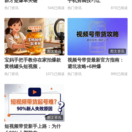
群才是爆单关键
手机剪辑技巧让
热门资讯
546已阅读
热门资讯
870已阅读
图文资讯
图文资讯
宝妈手把手教你在家拍爆款
视频号带货最新官方指南：
黄桃罐头短视频，
避坑攻略+6种爆
热门资讯
1071已阅读
热门资讯
995已阅读
图文资讯
短视频带货新手上路：为什