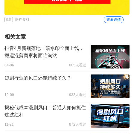
课程资料
查看详情
推荐
相关文章
抖音4月新规落地：暗水印全面上线，
搬运混剪商家将面临淘汰
04-06
805人看过
短剧行业的风口还能持续多久？
12-09
933人看过
揭秘低成本漫剧风口：普通人如何抓住
这波红利
11-21
872人看过