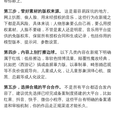
帮你标上。
第三步，管好素材的版权来源。
这是最容易踩坑的地方。
网上扒图、偷人脸、用未经授权的音乐，这些行为在新规之
下都是高风险。具体来说：人物形象要么自己画，要么用授
权素材。人脸不要碰，不管是素人还是明星。音乐用平台提
供的免版权库。保留所有授权合同和生成记录，包括你用的
模型版本、提示词、参数设置。
第四步，内容上别打擦边球。
以下几类内容在新规下明确
属于红线：低俗擦边，靠软色情博流量。颠覆性魔改经典，
比如把《西游记》搞成血腥暴力版。以暴制暴、畸形婚恋观
等不良价值观导向。儿童成人化，让儿童形象演绎心机、腹
黑、总裁等成人化设定。
第五步，选择合规的平台合作。
不是所有平台都适合发内
容了。建议优先选择已经完成备案制度搭建的大平台，比如
红果、抖音、快手、微信小程序。这些平台有明确的备案通
道和审核机制，你的作品走正规渠道才能长久。