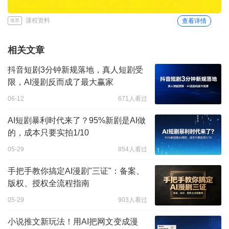
课程资料
查看详情
推荐
相关文章
抖音短剧3分钟新规落地，真人短剧受
限，AI漫剧反而成了最大赢家
06-12
671人看过
AI短剧暴利时代来了？95%新剧是AI做
的，成本只要实拍1/10
05-29
854人看过
手把手教你搞定AI漫剧"三证"：备案、
版权、授权全流程指南
05-29
903人看过
小说推文新玩法！用AI把网文变成漫