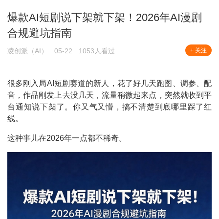
爆款AI短剧说下架就下架！2026年AI漫剧
合规避坑指南
凌创派（AI）
05-22
1053人看过
+ 关注
很多刚入局AI短剧赛道的新人，花了好几天跑图、调参、配
音，作品刚发上去没几天，流量稍微起来点，突然就收到平
台通知说下架了。你又气又懵，搞不清楚到底哪里踩了红
线。
这种事儿在2026年一点都不稀奇。