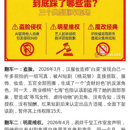
翻车一：盗脸。
2026年3月，汉服妆造师"白菜"发现自己一
年多前拍的一组写真，被AI短剧《桃花簪》直接抓取。服
饰、妆造、五官全部照搬，生成了一个"贪财好色"的反派角
色。同一天，商业模特"七海"也指认该剧盗用了她的面部形
象，塑造成"辱骂女性、虐待动物"的丑角。没有告知，没有
授权，没有报酬。红果短剧后来认定出品方违规，全面下架
该剧，暂停其上传权限15天。
翻车二：明星维权。
2026年4月，易烊千玺工作室发声明，
明确指出有AI剧集擅自使用其肖像和声音。同一个月，杨