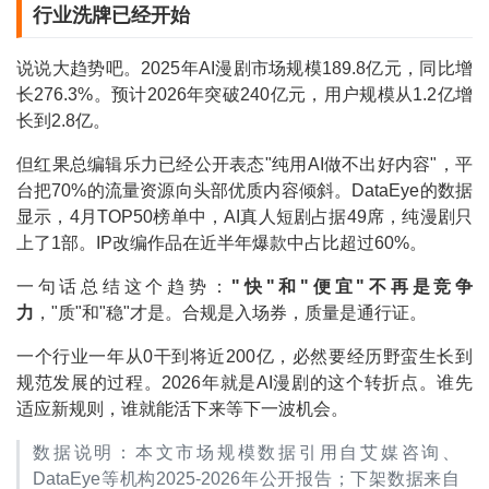
行业洗牌已经开始
说说大趋势吧。2025年AI漫剧市场规模189.8亿元，同比增
长276.3%。预计2026年突破240亿元，用户规模从1.2亿增
长到2.8亿。
但红果总编辑乐力已经公开表态"纯用AI做不出好内容"，平
台把70%的流量资源向头部优质内容倾斜。DataEye的数据
显示，4月TOP50榜单中，AI真人短剧占据49席，纯漫剧只
上了1部。IP改编作品在近半年爆款中占比超过60%。
一句话总结这个趋势：
"快"和"便宜"不再是竞争
力
，"质"和"稳"才是。合规是入场券，质量是通行证。
一个行业一年从0干到将近200亿，必然要经历野蛮生长到
规范发展的过程。2026年就是AI漫剧的这个转折点。谁先
适应新规则，谁就能活下来等下一波机会。
数据说明：本文市场规模数据引用自艾媒咨询、
DataEye等机构2025-2026年公开报告；下架数据来自