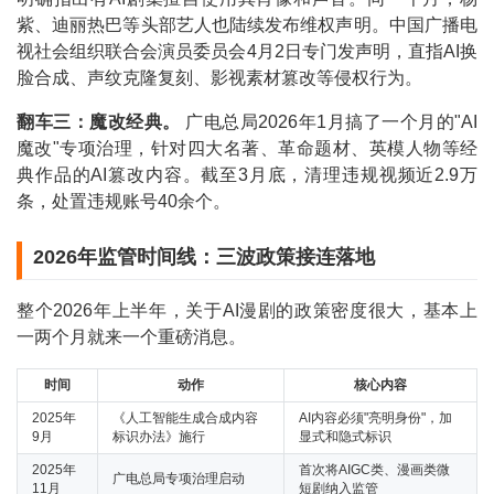
紫、迪丽热巴等头部艺人也陆续发布维权声明。中国广播电
视社会组织联合会演员委员会4月2日专门发声明，直指AI换
脸合成、声纹克隆复刻、影视素材篡改等侵权行为。
翻车三：魔改经典。
广电总局2026年1月搞了一个月的"AI
魔改"专项治理，针对四大名著、革命题材、英模人物等经
典作品的AI篡改内容。截至3月底，清理违规视频近2.9万
条，处置违规账号40余个。
2026年监管时间线：三波政策接连落地
整个2026年上半年，关于AI漫剧的政策密度很大，基本上
一两个月就来一个重磅消息。
时间
动作
核心内容
2025年
《人工智能生成合成内容
AI内容必须"亮明身份"，加
9月
标识办法》施行
显式和隐式标识
2025年
首次将AIGC类、漫画类微
广电总局专项治理启动
11月
短剧纳入监管