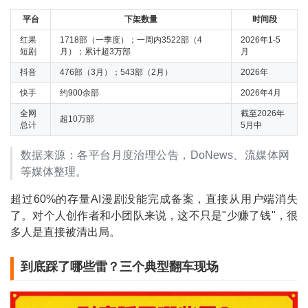
平台
下架数量
时间段
红果
1718部（一季度）；一周内3522部（4
2026年1-5
短剧
月）；累计超3万部
月
抖音
476部（3月）；543部（2月）
2026年
快手
约900余部
2026年4月
全网
截至2026年
超10万部
总计
5月中
数据来源：各平台月度治理公告，DoNews、流媒体网
等媒体整理。
超过60%的存量AI漫剧没能完成备案，直接从用户端消失
了。对个人创作者和小团队来说，这不只是"少赚了钱"，很
多人是直接被清出局。
到底踩了哪些雷？三个典型翻车现场