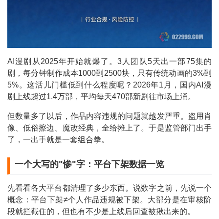
AI漫剧从2025年开始就爆了。3人团队5天出一部75集的
剧，每分钟制作成本1000到2500块，只有传统动画的3%到
5%。这活儿门槛低到什么程度呢？2026年1月，国内AI漫
剧上线超过1.4万部，平均每天470部新剧往市场上涌。
但数量多了以后，作品内容违规的问题就越发严重。盗用肖
像、低俗擦边、魔改经典，全给摊上了。于是监管部门出手
了，一出手就是一套组合拳。
一个大写的"惨"字：平台下架数据一览
先看看各大平台都清理了多少东西。说数字之前，先说一个
概念：平台下架≠个人作品违规被下架。大部分是在审核阶
段就拦截住的，但也有不少是上线后回查被揪出来的。