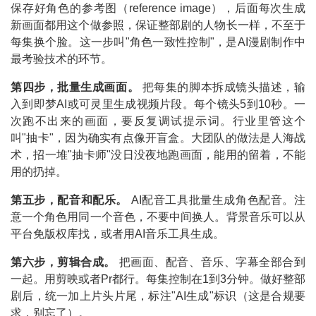
保存好角色的参考图（reference image），后面每次生成
新画面都用这个做参照，保证整部剧的人物长一样，不至于
每集换个脸。这一步叫"角色一致性控制"，是AI漫剧制作中
最考验技术的环节。
第四步，批量生成画面。
把每集的脚本拆成镜头描述，输
入到即梦AI或可灵里生成视频片段。每个镜头5到10秒。一
次跑不出来的画面，要反复调试提示词。行业里管这个
叫"抽卡"，因为确实有点像开盲盒。大团队的做法是人海战
术，招一堆"抽卡师"没日没夜地跑画面，能用的留着，不能
用的扔掉。
第五步，配音和配乐。
AI配音工具批量生成角色配音。注
意一个角色用同一个音色，不要中间换人。背景音乐可以从
平台免版权库找，或者用AI音乐工具生成。
第六步，剪辑合成。
把画面、配音、音乐、字幕全部合到
一起。用剪映或者Pr都行。每集控制在1到3分钟。做好整部
剧后，统一加上片头片尾，标注"AI生成"标识（这是合规要
求，别忘了）。