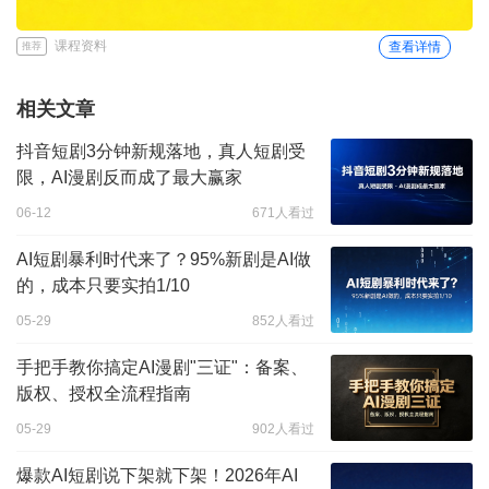
课程资料
查看详情
推荐
相关文章
抖音短剧3分钟新规落地，真人短剧受
限，AI漫剧反而成了最大赢家
06-12
671人看过
AI短剧暴利时代来了？95%新剧是AI做
的，成本只要实拍1/10
05-29
852人看过
手把手教你搞定AI漫剧"三证"：备案、
版权、授权全流程指南
05-29
902人看过
爆款AI短剧说下架就下架！2026年AI