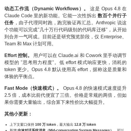
动态工作流（Dynamic Workflows）。
这是 Opus 4.8 在
Claude Code 里的新功能。它能一次性拆出
数百个并行子
任务
，由子代理同时跑，跑完验证再汇总。Anthropic 说这
个功能可以完成"几十万行代码级别的代码库迁移"，从开始
到合并一气呵成。目前还是研究预览阶段，仅 Enterprise、
Team 和 Max 计划可用。
Effort 控制。
用户可以在 Claude.ai 和 Cowork 里手动调节
模型的 "思考用力程度"。低 effort 模式响应更快，消耗的
token 更少。Opus 4.8 默认使用高 effort，据称这是质量和
体验的平衡点。
Fast Mode（快速模式）。
Opus 4.8 的快速模式速度提升
2.5 倍，成本比前代便宜了三倍。价格是常规的两倍，但如
果你需要大量输出，综合算下来性价比大幅提升。
其他小更新：
上下文窗口保持
100 万 token
，最大输出
12.8 万 token
新增
中途对话系统消息（Mid-conversation System Messages）
，可以