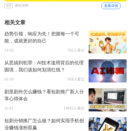
课程资料
查看详情
推荐
相关文章
趋势引领，响应为先！把握每一个可
能，成就更好的自己
12-02
762人看过
从恶搞到犯罪：AI技术滥用背后的伦理
困境，我们该如何划清红线？
02-20
928人看过
剧里剧外怎么赚钱？看短剧推广新人分
享心得体会
11-12
13852人看过
短剧分销推广怎么做？如何实现手机创
业赚钱涨粉双赢