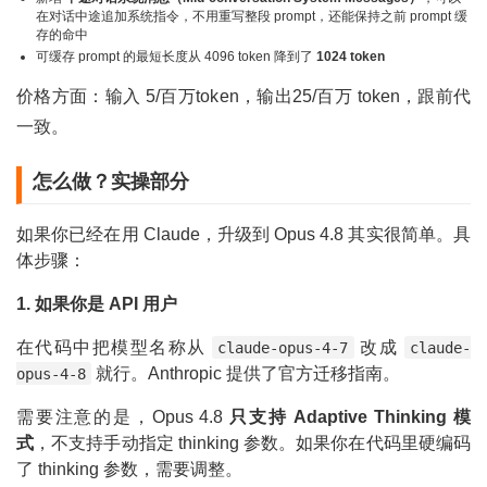
在对话中途追加系统指令，不用重写整段 prompt，还能保持之前 prompt 缓
存的命中
可缓存 prompt 的最短长度从 4096 token 降到了
1024 token
价格方面：输入
5/
百万
t
o
k
e
n
，输出
25/百万 token，跟前代
一致。
怎么做？实操部分
如果你已经在用 Claude，升级到 Opus 4.8 其实很简单。具
体步骤：
1. 如果你是 API 用户
在代码中把模型名称从
改成
claude-opus-4-7
claude-
就行。Anthropic 提供了官方迁移指南。
opus-4-8
需要注意的是，Opus 4.8
只支持 Adaptive Thinking 模
式
，不支持手动指定 thinking 参数。如果你在代码里硬编码
了 thinking 参数，需要调整。