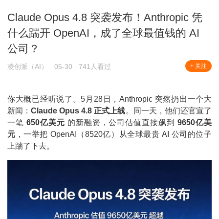
Claude Opus 4.8 突袭发布！Anthropic 凭
什么踹开 OpenAI，成了全球最值钱的 AI
公司？
凌创派（AI）
05-30
741人看过
+ 关注
你大概已经听说了。5月28日，Anthropic 突然扔出一个大
新闻：
Claude Opus 4.8 正式上线
。同一天，他们还官宣了
一笔
650亿美元
的新融资，公司估值直接飙到
9650亿美
元
，一举把 OpenAI（8520亿）从全球最贵 AI 公司的位子
上踹了下去。