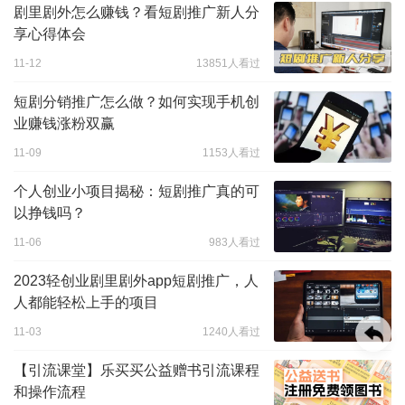
剧里剧外怎么赚钱？看短剧推广新人分
享心得体会
11-12
13851人看过
短剧分销推广怎么做？如何实现手机创
业赚钱涨粉双赢
11-09
1153人看过
个人创业小项目揭秘：短剧推广真的可
以挣钱吗？
11-06
983人看过
2023轻创业剧里剧外app短剧推广，人
人都能轻松上手的项目
11-03
1240人看过
【引流课堂】乐买买公益赠书引流课程
和操作流程