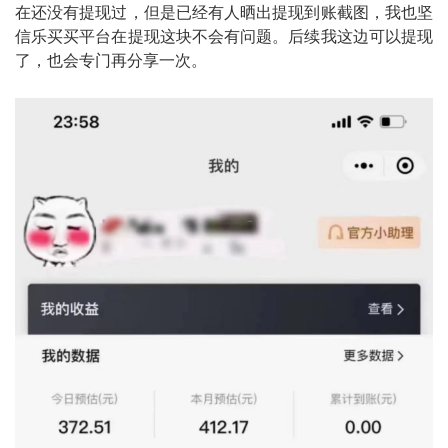
在还没有提现过，但是已经有人晒出提现到账截图，我也坚
信乐买买平台在提现这块不会有问题。后续我这边可以提现
了，也会专门再分享一次。