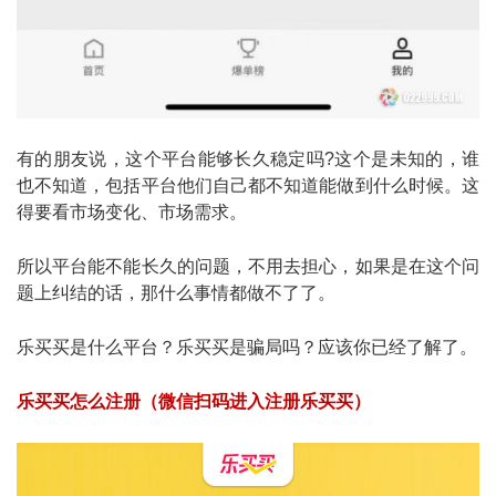
有的朋友说，这个平台能够长久稳定吗?这个是未知的，谁
也不知道，包括平台他们自己都不知道能做到什么时候。这
得要看市场变化、市场需求。
所以平台能不能长久的问题，不用去担心，如果是在这个问
题上纠结的话，那什么事情都做不了了。
乐买买是什么平台？乐买买是骗局吗？应该你已经了解了。
乐买买怎么注册（微信扫码进入注册乐买买）