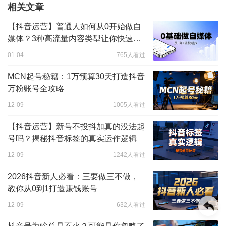
相关文章
【抖音运营】普通人如何从0开始做自
媒体？3种高流量内容类型让你快速涨
粉
01-04
765人看过
MCN起号秘籍：1万预算30天打造抖音
万粉账号全攻略
12-09
1005人看过
【抖音运营】新号不投抖加真的没法起
号吗？揭秘抖音标签的真实运作逻辑
12-09
1242人看过
2026抖音新人必看：三要做三不做，
教你从0到1打造赚钱账号
12-09
632人看过