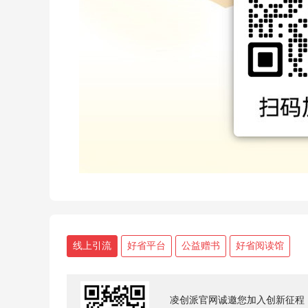
线上引流
好省平台
公益赠书
好省阅读馆
凌创派官网诚邀您加入创新征程