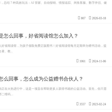
w 半年，总结 7 种高效玩法：AI 管家、自动报销、情报追踪、闲鱼客服、数字伴侣、健
807
2026-03-18
是怎么回事，好省阅读馆怎么加入？
入好省阅读馆，为孩子领取免费正版图书！好省阅读馆每月定期举办赠书活动，提
、教...
1061
2024-11-06
怎么回事，怎么成为公益赠书合伙人？
动正在火热进行中，这是一项旨在帮助更多人获得书籍的公益活动。首先，你只需
维码...
3557
2023-02-24