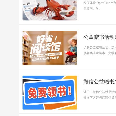
深度体验 OpenCla
康顾问、学...
公益赠书活动
了解公益赠书活动，加
供各类儿童绘本、文学名著
微信公益赠书
近日，微信公益赠书活
扫描下方好省阅读馆导师二