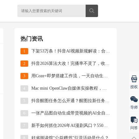
热门资讯
1
下架53万条！抖音AI视频新规解读：合规标注反而流量暴涨
2
抖音2026算法大改！完播率不灵了，收藏率才是新流量密码
3
用Coze+即梦搭建工作流，一天自动生成100条带货视频（保姆级教程）
授权
4
Mac mini OpenClaw自媒体实操教程，自动选题原创文案去AI挂机手册
5
抖音醒图任务怎么开通？醒图拉新任务详细步骤详解
导师
6
一张产品图自动生成带货视频的AI全自动剪辑软件使用教程
7
新手如何抓住2026年AI漫剧风口？550亿市场的破局指南
问答
8
好省阅读馆“公益赠书”引流活动是什么？