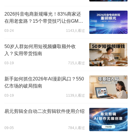
2026抖音电商新规曝光！83%商家还
在用老套路？15个带货技巧让你GMV
暴涨
03-24
1143人看过
50岁人群如何用短视频赚取额外收
入？实用带货指南
03-19
715人看过
新手如何抓住2026年AI漫剧风口？550
亿市场的破局指南
03-19
1139人看过
易元剪辑全自动二次剪辑软件使用介绍
09-05
784人看过