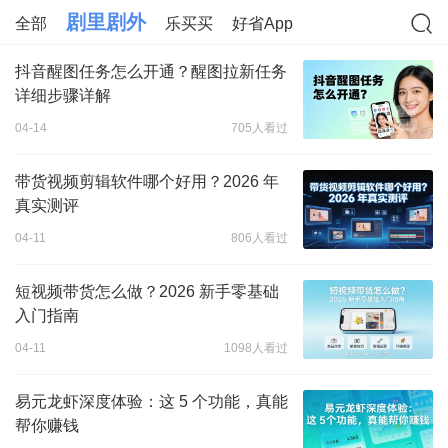
剧里剧外
全部
乐买买
好省App
抖音醒图任务怎么开通？醒图拉新任务
详细步骤详解
04-14
705人看过
带货视频剪辑软件哪个好用？2026 年
真实测评
04-11
806人看过
短视频带货怎么做？2026 新手零基础
入门指南
04-11
1098人看过
易元龙虾深度体验：这 5 个功能，真能
帮你赚钱