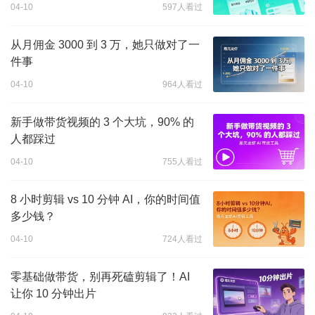
04-10
597人看过
从月佣金 3000 到 3 万，她只做对了一
件事
04-10
964人看过
新手做带货视频的 3 个大坑，90% 的
人都踩过
04-10
755人看过
8 小时剪辑 vs 10 分钟 AI，你的时间值
多少钱？
04-10
724人看过
零基础做带货，别再死磕剪辑了！AI
让你 10 分钟出片