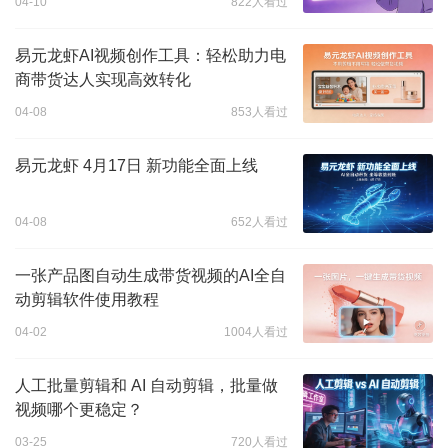
04-10
822人看过
易元龙虾AI视频创作工具：轻松助力电
商带货达人实现高效转化
04-08
853人看过
易元龙虾 4月17日 新功能全面上线
04-08
652人看过
一张产品图自动生成带货视频的AI全自
动剪辑软件使用教程
04-02
1004人看过
人工批量剪辑和 AI 自动剪辑，批量做
视频哪个更稳定？
03-25
720人看过