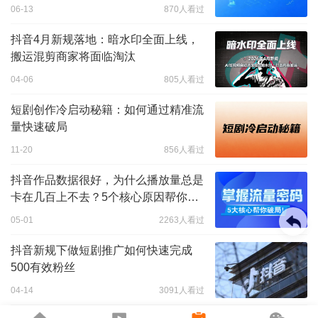
06-13
870人看过
抖音4月新规落地：暗水印全面上线，
搬运混剪商家将面临淘汰
04-06
805人看过
短剧创作冷启动秘籍：如何通过精准流
量快速破局
11-20
856人看过
抖音作品数据很好，为什么播放量总是
卡在几百上不去？5个核心原因帮你破
局！
05-01
2263人看过
抖音新规下做短剧推广如何快速完成
500有效粉丝
04-14
3091人看过