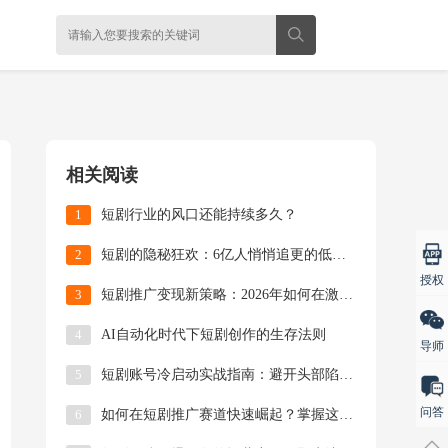
相关阅读
1
短剧行业的风口还能持续多久？
2
短剧的隐秘狂欢：6亿人悄悄追更的低级趣味生意经
授权
3
短剧推广变现新策略：2026年如何在激烈竞争中突
4
AI自动化时代下短剧创作的生存法则
导师
5
短剧账号冷启动实战指南：避开头部陷阱，专注低粉爆
问答
6
如何在短剧推广赛道快速崛起？掌握这两点才是关键！