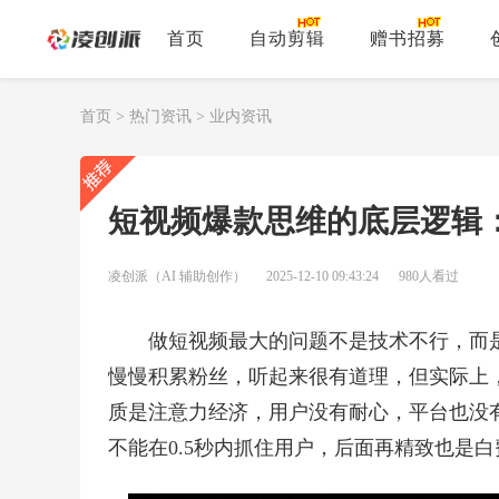
首页
自动剪辑
赠书招募
首页
>
热门资讯
>
业内资讯
短视频爆款思维的底层逻辑
凌创派（AI 辅助创作）
2025-12-10 09:43:24
980人看过
做短视频最大的问题不是技术不行，而
慢慢积累粉丝，听起来很有道理，但实际上
质是注意力经济，用户没有耐心，平台也没
不能在0.5秒内抓住用户，后面再精致也是