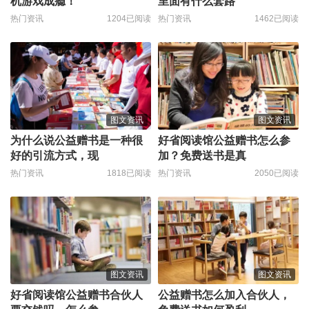
机游戏成瘾！
里面有什么套路
热门资讯
1204已阅读
热门资讯
1462已阅读
图文资讯
图文资讯
为什么说公益赠书是一种很
好省阅读馆公益赠书怎么参
好的引流方式，现
加？免费送书是真
热门资讯
1818已阅读
热门资讯
2050已阅读
图文资讯
图文资讯
好省阅读馆公益赠书合伙人
公益赠书怎么加入合伙人，