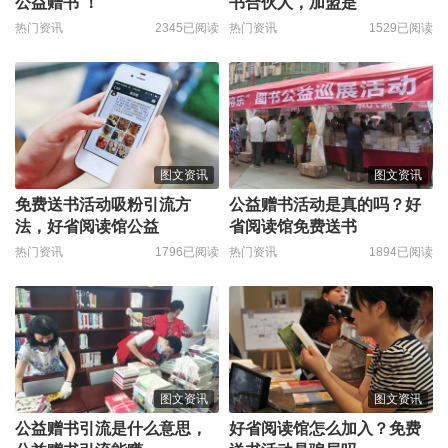
公益赠书 ！
书合伙人，加盟是
热门资讯
2345已阅读
热门资讯
1529已阅读
图文资讯
图文资讯
免费送书活动吸粉引流方
公益赠书活动是真的吗？好
法，好省阅读馆公益
省阅读馆免费送书
热门资讯
1796已阅读
热门资讯
1894已阅读
图文资讯
图文资讯
公益赠书引流是什么意思，
好省阅读馆怎么加入？免费