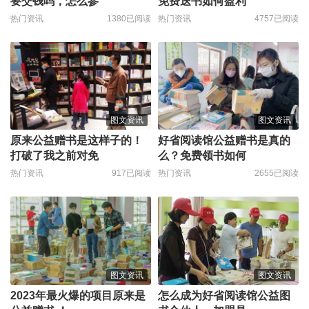
要交钱吗，怎么参
免费送书如何盈利
热门资讯
1380已阅读
热门资讯
4757已阅读
图文资讯
图文资讯
原来公益赠书是这样子的！
好省阅读馆公益赠书是真的
打破了我之前对免
么？免费领书如何
热门资讯
917已阅读
热门资讯
2655已阅读
图文资讯
图文资讯
2023年最火爆的项目原来是
怎么成为好省阅读馆公益图