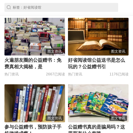
图文资讯
图文资讯
火遍朋友圈的公益赠书：免
好省阅读馆公益送书是怎么
费真相大揭秘，是
玩的？公益赠书引
热门资讯
2667已阅读
热门资讯
1176已阅读
图文资讯
图文资讯
参与公益赠书，预防孩子手
公益赠书真的是骗局吗？这