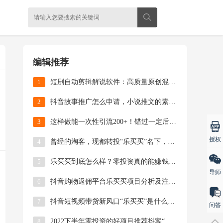
编辑推荐
1
短剧自动剪辑解说软件：高质量原创混剪视频实操教程
2
抖音故事推广怎么申请，小说推文的素材哪里找？
3
这样做能一次性引流200+！错过一定后悔的公益赠书活动来啦！
授权
4
曾经的淘客，现都转投“乐买买”名下，这就是时代的风口
5
乐买买到底怎么样？零投资真的能赚钱吗？
导师
6
抖音购物返佣平台乐买买项目分析及注册使用教程
7
抖音短视频带货新风口“乐买买”是什么？一篇文章带你全了解
问答
8
2022下半年零投资的好项目推荐抖客“乐买买”平台