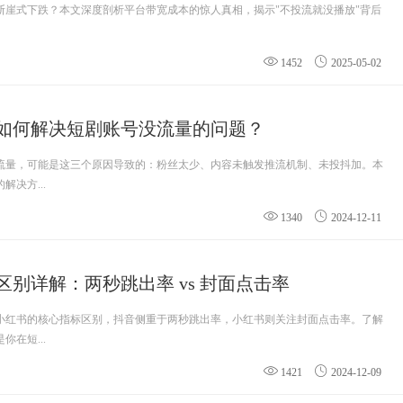
何断崖式下跌？本文深度剖析平台带宽成本的惊人真相，揭示"不投流就没播放"背后
1452
2025-05-02
如何解决短剧账号没流量的问题？
流量，可能是这三个原因导致的：粉丝太少、内容未触发推流机制、未投抖加。本
决方...
1340
2024-12-11
别详解：两秒跳出率 vs 封面点击率
小红书的核心指标区别，抖音侧重于两秒跳出率，小红书则关注封面点击率。了解
在短...
1421
2024-12-09