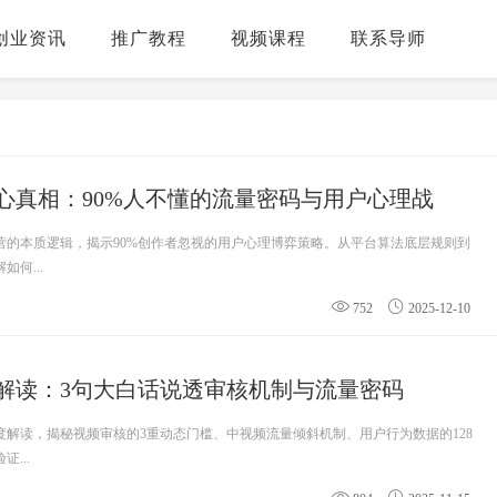
创业资讯
推广教程
视频课程
联系导师
心真相：90%人不懂的流量密码与用户心理战
营的本质逻辑，揭示90%创作者忽视的用户心理博弈策略。从平台算法底层规则到
何...
752
2025-12-10
解读：3句大白话说透审核机制与流量密码
度解读，揭秘视频审核的3重动态门槛、中视频流量倾斜机制、用户行为数据的128
...