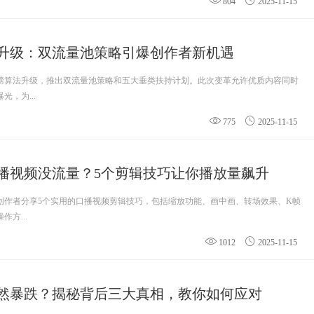
804
2025-11-15
升级：双流量池策略引爆创作者新机遇
磅算法升级，推出双流量池策略和五大垂类扶持计划。此次变革允许优质内容同时
，为...
775
2025-11-15
播视频没流量？5个剪辑技巧让你播放量飙升
创作者分享5个实用的口播视频剪辑技巧，包括缩放功能、画中画、转场效果、K帧
方...
1012
2025-11-15
然暴跌？揭秘背后三大真相，教你如何应对