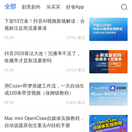
全部
剧里剧外
乐买买
好省App
下架53万条！抖音AI视频新规解读：合
规标注反而流量暴涨
05-30
1170人看过
抖音2026算法大改！完播率不灵了，
收藏率才是新流量密码
05-28
1372人看过
用Coze+即梦搭建工作流，一天自动生
成100条带货视频（保姆级教程）
05-18
1193人看过
Mac mini OpenClaw自媒体实操教程，
自动选题原创文案去AI挂机手册