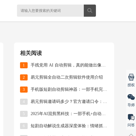
相关阅读
1
手残党用 AI 自动剪辑，真的能做出像样的视频吗
2
易元剪辑全自动二次剪辑软件使用介绍
授权
3
手机版短剧自动剪辑神器：一部手机完成专业级视频制
4
易元剪辑邀请码多少？官方邀请口令：022999
导师
5
2025年AI混剪黑科技：一部手机+自动剪辑软件
问答
6
短剧自动解说生成器深度体验：情绪抓取+流行语植入