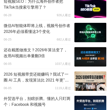
短视频SEO：为什么海外创作者把
TikTok当搜索引擎用了？
06-28
926人看过
微信AI智能体即将上线，视频号创作者
2026年必须看懂这3个变化
06-25
682人看过
还在截图做推文？2026年算法变了，
改用AI视频出单量翻3倍
06-05
1037人看过
2026 短视频带货还能赚吗？我试了一
圈 AI 工具，发现算法比 2021 年更"公
平"了
06-05
1119人看过
外贸选平台，别瞎折腾。懂的人只盯两
个：Facebook 和视频号