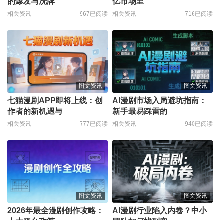
的爆发与洗牌
亿市场里
相关资讯
967已阅读
相关资讯
716已阅读
图文资讯
图文资讯
七猫漫剧APP即将上线：创
AI漫剧市场入局避坑指南：
作者的新机遇与
新手最易踩雷的
相关资讯
777已阅读
相关资讯
940已阅读
图文资讯
图文资讯
2026年最全漫剧创作攻略：
AI漫剧行业陷入内卷？中小