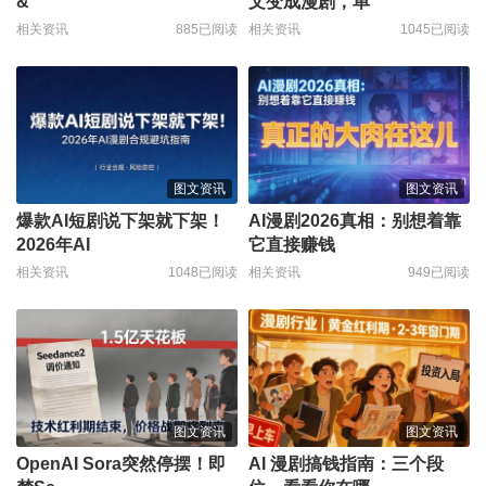
&
文变成漫剧，单
相关资讯
885已阅读
相关资讯
1045已阅读
图文资讯
图文资讯
爆款AI短剧说下架就下架！
AI漫剧2026真相：别想着靠
2026年AI
它直接赚钱
相关资讯
1048已阅读
相关资讯
949已阅读
图文资讯
图文资讯
OpenAI Sora突然停摆！即
AI 漫剧搞钱指南：三个段