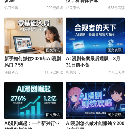
梦Se
位，看看你在哪
热门资讯
909已阅读
相关资讯
623已阅读
图文资讯
图文资讯
新手如何抓住2026年AI漫剧
AI 漫剧备案最后通牒：3月
风口？55
31日前不备
项目动态
1139已阅读
相关资讯
758已阅读
图文资讯
图文资讯
AI漫剧崛起：一个新兴行业
AI漫剧怎么做才能赚钱？200