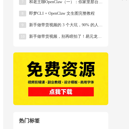
7
和老王聊OpenClaw（一）：你家里那台吃灰的
8
即梦CLI + OpenClaw 文生图完整教程
9
新手做带货视频的 3 个大坑，90% 的人都踩过
10
新手做带货视频，别再瞎拍了！易元龙虾AI帮你0基
热门标签