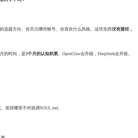
的选题方向、你关注哪些账号、你喜欢什么风格。这些东西
没有捷径，
个月的时间，是
3个月的认知积累
。OpenClaw会升级，DeepSeek会升级。
觉得哪里不对就调SOUL.md。
节奏。