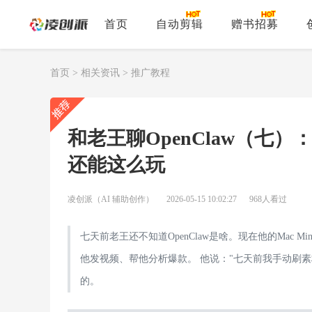
首页
自动剪辑
赠书招募
首页
>
相关资讯
>
推广教程
和老王聊OpenClaw（七）
还能这么玩
凌创派（AI 辅助创作）
2026-05-15 10:02:27
968人看过
七天前老王还不知道OpenClaw是啥。现在他的Mac Mi
他发视频、帮他分析爆款。 他说："七天前我手动刷
的。