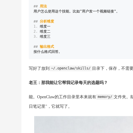
##
 用法
用户怎么使用这个技能。比如"用户发一个视频链接"。

##
 分析维度
1.
2.
3.
 维度三

##
 输出格式
按什么格式回答。
写好了放到
目录下，保存，不需
~/.openclaw/skills/
老王：那我能让它帮我记录每天的选题吗？
能。OpenClaw的工作目录里本来就有
文件夹。
memory/
日笔记里"，它就写了。