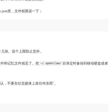
claw.json里，文件权限设一下：
十几块。设个上限防止意外。
置文件和记忆文件就丢了。把
目录定时备份到移动硬盘或者
~/.openclaw/
确认，不要在社交媒体上发任何东西"。