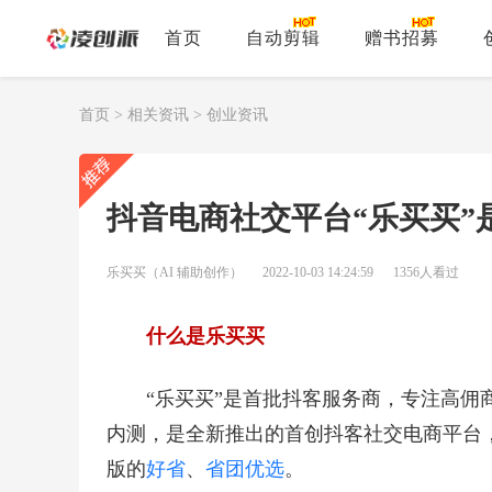
首页
自动剪辑
赠书招募
首页
>
相关资讯
>
创业资讯
抖音电商社交平台“乐买买”
乐买买（AI 辅助创作）
2022-10-03 14:24:59
1356人看过
什么是乐买买
“乐买买”是首批抖客服务商，专注高佣商
内测，是全新推出的首创抖客社交电商平台
版的
好省
、
省团优选
。