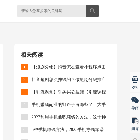
相关阅读
1
【短剧分销】抖音怎么查看小程序点击次数多少？
2
抖音短剧怎么挣钱的？做短剧分销推广要避开的6个坑
授权
3
【引流课堂】乐买买公益赠书引流课程和操作流程
4
手机赚钱副业的野路子有哪些？十大手机副业排行榜前
导师
5
2023利用手机兼职赚钱的方法，这十种赚钱路子你
问答
6
6种手机赚钱方法，2023手机挣钱靠谱的方法你都