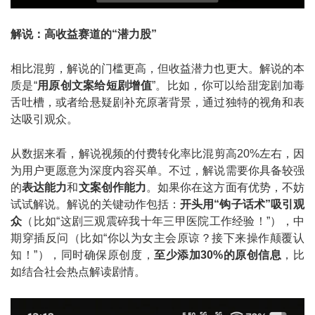
解说：高收益赛道的“潜力股”
相比混剪，解说的门槛更高，但收益潜力也更大。解说的本
质是“
用原创文案给短剧增值
”。比如，你可以给甜宠剧加毒
舌吐槽，或者给悬疑剧补充原著背景，通过独特的视角和表
达吸引观众。
从数据来看，解说视频的付费转化率比混剪高20%左右，因
为用户更愿意为深度内容买单。不过，解说需要你具备较强
的
表达能力
和
文案创作能力
。如果你在这方面有优势，不妨
试试解说。解说的关键动作包括：
开头用“钩子话术”吸引观
众
（比如“这剧三观震碎我十年三甲医院工作经验！”），中
期穿插反问（比如“你以为女主会原谅？接下来操作颠覆认
知！”），同时确保原创度，
至少添加30%的原创信息
，比
如结合社会热点解读剧情。