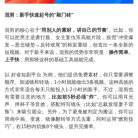
混剪：新手快速起号的“敲门砖”
混剪的核心在于“
用别人的素材，讲自己的节奏
”。比如，你
可以把男主逆袭打脸、女主复仇等高能片段，按照“冲突爆
发→悬念铺垫→反转收尾”的框架重组，创造出一条全新的
短视频。对于新手来说，混剪的优势非常明显：
操作简单、
上手快
，用剪映这样的基础工具就能完成。
以 好省短剧平台 为例，他们提供免费素材，你只需要调整
顺序、加滤镜和转场，1小时就能做出3条视频。这种高效的
方式非常适合每天只能投入1-2小时的新手。不过，混剪也
有需要注意的地方，
比如前5秒必须“炸”
。你可以用耳光
声、摔杯子等音效，搭配特写镜头（比如“总裁发现妻子背
叛”）来吸引观众。另外，为了避免被判定为搬运，你可以
用画中画、变速、镜像翻转等方式去重，同时运用“燃剪技
巧”，在15秒内切换8个镜头，提升完播率。