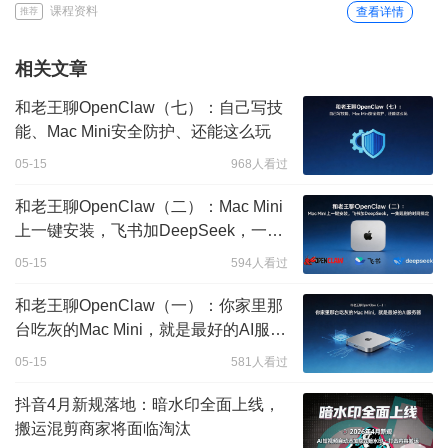
课程资料
查看详情
推荐
相关文章
和老王聊OpenClaw（七）：自己写技
能、Mac Mini安全防护、还能这么玩
05-15
968人看过
和老王聊OpenClaw（二）：Mac Mini
上一键安装，飞书加DeepSeek，一集
短剧的时间搞定
05-15
594人看过
和老王聊OpenClaw（一）：你家里那
台吃灰的Mac Mini，就是最好的AI服务
器
05-15
581人看过
抖音4月新规落地：暗水印全面上线，
搬运混剪商家将面临淘汰