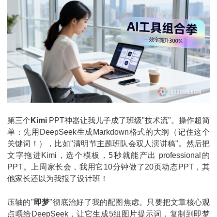
第三个
Kimi
PPT神器让我儿子成了班级"技术流"。操作超简
单：先用DeepSeek生成Markdown格式的大纲（记住这个
关键词！），比如"清明节主题班队会双人演讲稿"。然后把
文字拖进Kimi，选个模板，5秒就能产出 professional的
PPT。上周家长会，我用它10分钟做了20页动态PPT，其
他家长还以为我报了设计班！
压轴的"
即梦
"彻底治好了我的配图焦虑。只要把文章核心观
点喂给DeepSeek，让它生成5组图片提示词，复制到即梦