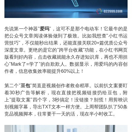
先说第一个神器"
爱玛
"，这可不是那个电动车！它最牛的是
把公众号文章阅读体验做到了极致。比如我想查"小红书运
营技巧"，不仅能秒出结果，还能直接关联20+篇优质公众号
深度文章。更绝的是它的"跨平台收藏"功能，在小红书网页
版看到好内容，点击收藏就能永久存进知识库，再也不用担
心"Mark了=学了"的自欺欺人。数据显示，用爱玛的内容创
作者，信息收集效率能提升60%以上！
第二个"
豆包
"简直是视频创作者救命稻草。以前扒文案要盯
着30秒广告等解析，现在直接把视频链接扔给豆包，附
上"提取文案"四个字，3秒搞定！没链接？别慌！用剪映识
别视频字幕，导出TXT文本一样方便。上周帮团队扒了50条
竞品视频脚本，往常要干一天的活，现在半小时收工。