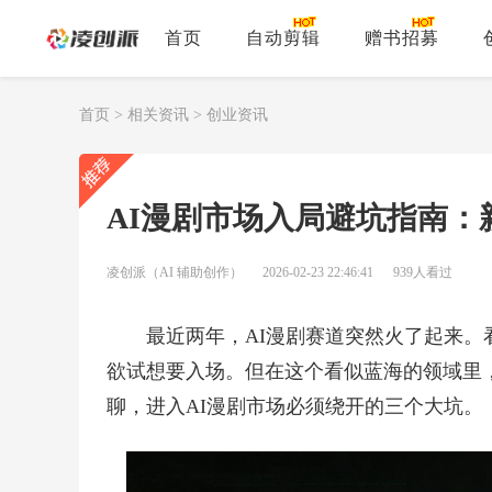
首页
自动剪辑
赠书招募
首页
>
相关资讯
>
创业资讯
AI漫剧市场入局避坑指南：
凌创派（AI 辅助创作）
2026-02-23 22:46:41
939人看过
最近两年，AI漫剧赛道突然火了起来
欲试想要入场。但在这个看似蓝海的领域里
聊，进入AI漫剧市场必须绕开的三个大坑。