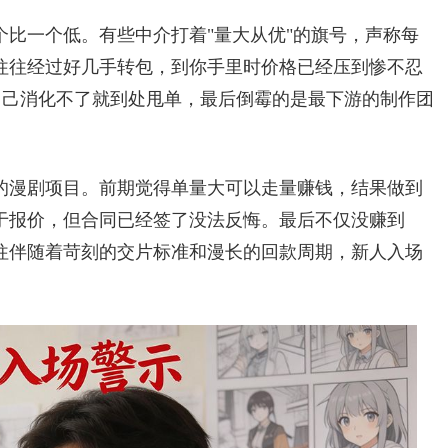
比一个低。有些中介打着"量大从优"的旗号，声称每
往往经过好几手转包，到你手里时价格已经压到惨不忍
自己消化不了就到处甩单，最后倒霉的是最下游的制作团
的漫剧项目。前期觉得单量大可以走量赚钱，结果做到
于报价，但合同已经签了没法反悔。最后不仅没赚到
往伴随着苛刻的交片标准和漫长的回款周期，新人入场